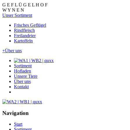
G
E
F
L
Ü
G
E
L
H
O
F
W
Y
N
E
N
Unser Sortiment
Frisches Geflügel
Rindfleisch
Freilandeier
Kartoffeln
+
Über uns
Sortiment
Hofladen
Unsere Tiere
Über uns
Kontakt
Navigation
Start
Sortiment